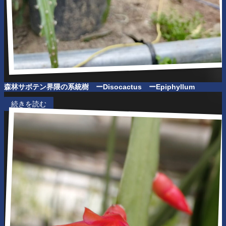
森林サボテン界隈の系統樹 ーDisocactus ーEpiphyllum
続きを読む