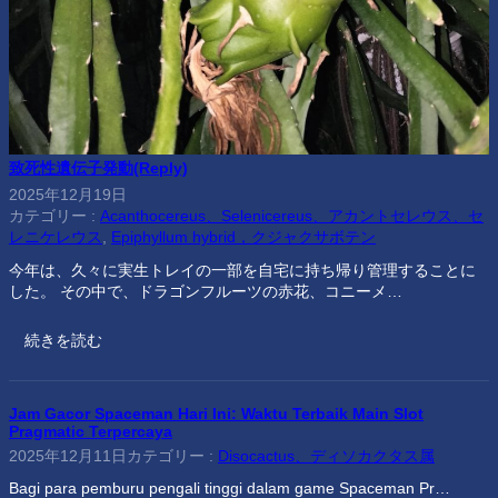
致死性遺伝子発動(Reply)
2025年12月19日
カテゴリー :
Acanthocereus、Selenicereus、アカントセレウス、セ
レニケレウス
, 
Epiphyllum hybrid，クジャクサボテン
今年は、久々に実生トレイの一部を自宅に持ち帰り管理することに
した。 その中で、ドラゴンフルーツの赤花、コニーメ…
続きを読む
Jam Gacor Spaceman Hari Ini: Waktu Terbaik Main Slot
Pragmatic Terpercaya
2025年12月11日
カテゴリー :
Disocactus、ディソカクタス属
Bagi para pemburu pengali tinggi dalam game Spaceman Pr…