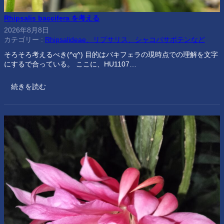
Rhipsalis baccifera を考える
2026年8月8日
カテゴリー :
Rhipsalideae、リプサリス、シャコバサボテンなど
そろそろ考えるべき(^q^) 目的はバキフェラの現時点での理解を文字
にするで合っている。 ここに、HU1107…
続きを読む