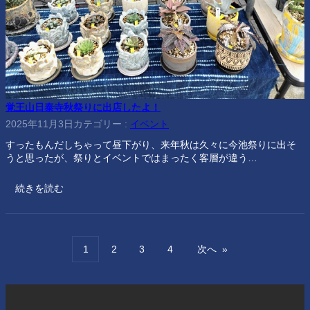
覚王山日泰寺秋祭りに出店したよ！
2025年11月3日
カテゴリー :
イベント
すったもんだしちゃって昼下がり、来年秋は久々に今池祭りに出そ
うと思ったが、祭りとイベントではまったく客層が違う…
続きを読む
1
2
3
4
次へ
»