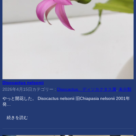
Disocactus nelsonii
2026年4月15日
カテゴリー :
Disocactus、ディソカクタス属
, 
未分類
やっと開花した。 Disocactus nelsonii 旧Chiapasia nelsonii 2001年
発…
続きを読む