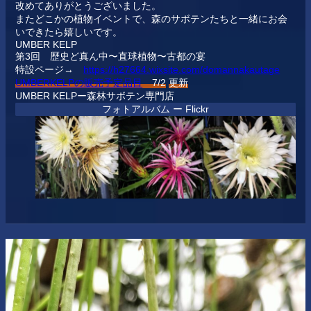
改めてありがとうございました。
またどこかの植物イベントで、森のサボテンたちと一緒にお会
いできたら嬉しいです。
UMBER KELP
第3回 歴史ど真ん中〜直球植物〜古都の宴
特設ページ→
https://h27664.wixsite.com/domannakautage
UMBERKELPの販売予定品目
7/2
更新
UMBER KELPー森林サボテン専門店
フォトアルバム ー Flickr