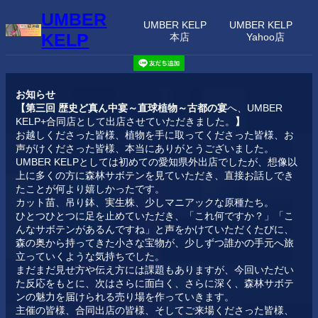
内
UMBER
容
UMBER KELP
UMBER KELP
KELP
本店
Yahoo店
を
ス
キ
ッ
プ
お知らせ
【第三回 歴史ど真ん中宴～直球植物～古都の宴
へ、UMBER
KELP+合同店として出店させていただきました。
】
お越しくださった皆様、植物を手に取ってくださった皆様、お
声がけくださった皆様、本当にありがとうございました。
UMBER KELPとしては初めての愛知県外出店でしたが、想像以
上に多くの方に森林サボテンを見ていただき、直接お話しでき
たことが何より嬉しかったです。
カット苗、吊り鉢、実生株、少しマニアックな原種たち。
ひとつひとつに足を止めていただき、「これ何ですか？」「こ
んなサボテンがあるんですね」と声をかけていただくたびに、
森の奥から持ってきた小さな宝物が、少しずつ誰かの手元へ旅
立っていくような気持ちでした。
まだまだ見せ方や伝え方には課題もありますが、今回いただい
た反応をもとに、次はさらに面白く、さらに深く、森林サボテ
ンの魅力を届けられる売り場を作っていきます。
主催の皆様、合同出店の皆様、そしてご来場くださった皆様、