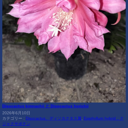
Disocactus kimnachii と Disocactus horichii
2026年6月10日
カテゴリー :
Disocactus、ディソカクタス属
, 
Epiphyllum hybrid，ク
ジャクサボテン