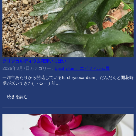
クリソカルディウム花芽いっぱい
2026年3月7日
カテゴリー :
Epiphyllum、エピフィルム属
一昨年あたりから開花しているE. chrysocardium、だんだんと開花時
期がズレてきた(´・ω・`) 前…
続きを読む