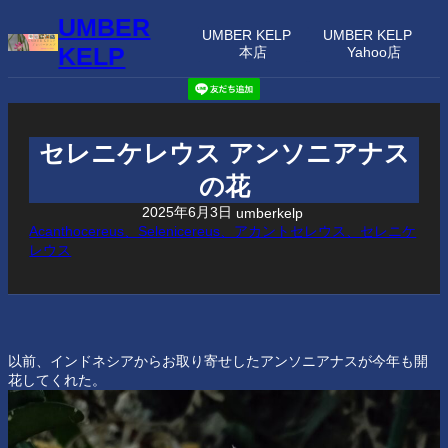
内
UMBER
容
UMBER KELP
UMBER KELP
KELP
本店
Yahoo店
を
ス
キ
ッ
プ
セレニケレウス アンソニアナス
の花
2025年6月3日
umberkelp
Acanthocereus、Selenicereus、アカントセレウス、セレニケ
レウス
以前、インドネシアからお取り寄せしたアンソニアナスが今年も開
花してくれた。